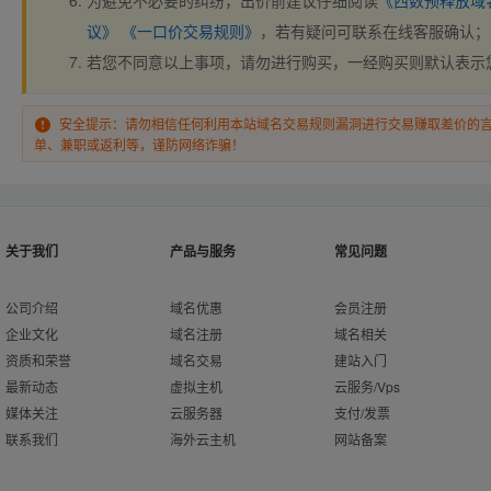
为避免不必要的纠纷，出价前建议仔细阅读
《西数预释放域
议》
《一口价交易规则》
，若有疑问可联系在线客服确认；
若您不同意以上事项，请勿进行购买，一经购买则默认表示
安全提示：请勿相信任何利用本站域名交易规则漏洞进行交易赚取差价的
单、兼职或返利等，谨防网络诈骗！
关于我们
产品与服务
常见问题
公司介绍
域名优惠
会员注册
企业文化
域名注册
域名相关
资质和荣誉
域名交易
建站入门
最新动态
虚拟主机
云服务/Vps
媒体关注
云服务器
支付/发票
联系我们
海外云主机
网站备案