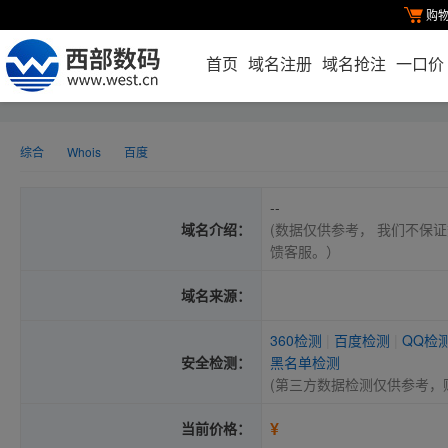
购
首页
域名注册
域名抢注
一口价
综合
Whois
百度
--
域名介绍：
(数据仅供参考， 我们不保证
馈客服。）
域名来源：
360检测
|
百度检测
|
QQ检
安全检测：
黑名单检测
(第三方数据检测仅供参考，
¥
当前价格：