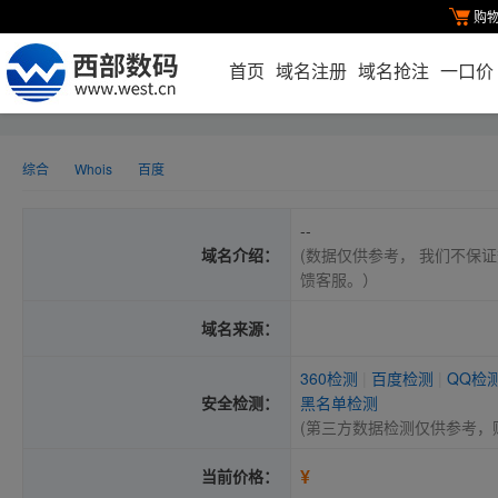
购
首页
域名注册
域名抢注
一口价
综合
Whois
百度
--
域名介绍：
(数据仅供参考， 我们不保证
馈客服。）
域名来源：
360检测
|
百度检测
|
QQ检
安全检测：
黑名单检测
(第三方数据检测仅供参考，
¥
当前价格：