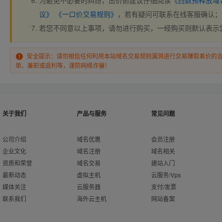
为避免不必要的纠纷，出价前建议仔细阅读
《西数预释放域
议》
《一口价交易规则》
，若有疑问可联系在线客服确认；
若您不同意以上事项，请勿进行购买，一经购买则默认表示
安全提示：请勿相信任何利用本站域名交易规则漏洞进行交易赚取差价的
单、兼职或返利等，谨防网络诈骗！
关于我们
产品与服务
常见问题
公司介绍
域名优惠
会员注册
企业文化
域名注册
域名相关
资质和荣誉
域名交易
建站入门
最新动态
虚拟主机
云服务/Vps
媒体关注
云服务器
支付/发票
联系我们
海外云主机
网站备案