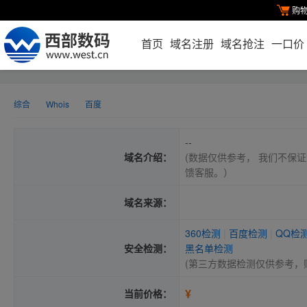
购
首页
域名注册
域名抢注
一口价
综合
Whois
百度
--
域名介绍：
(数据仅供参考， 我们不保证
馈客服。）
域名来源：
360检测
|
百度检测
|
QQ检
安全检测：
黑名单检测
(第三方数据检测仅供参考，
¥
当前价格：