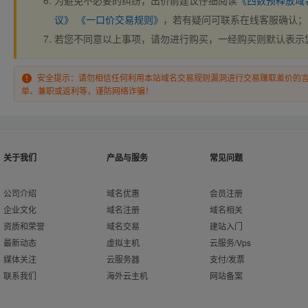
为避免不必要的纠纷，出价前建议仔细阅读
《西数预释放域
议》
《一口价交易规则》
，若有疑问可联系在线客服确认；
若您不同意以上事项，请勿进行购买，一经购买则默认表示
安全提示：请勿相信任何利用本站域名交易规则漏洞进行交易赚取差价的
单、兼职或返利等，谨防网络诈骗！
关于我们
产品与服务
常见问题
公司介绍
域名优惠
会员注册
企业文化
域名注册
域名相关
资质和荣誉
域名交易
建站入门
最新动态
虚拟主机
云服务/Vps
媒体关注
云服务器
支付/发票
联系我们
海外云主机
网站备案