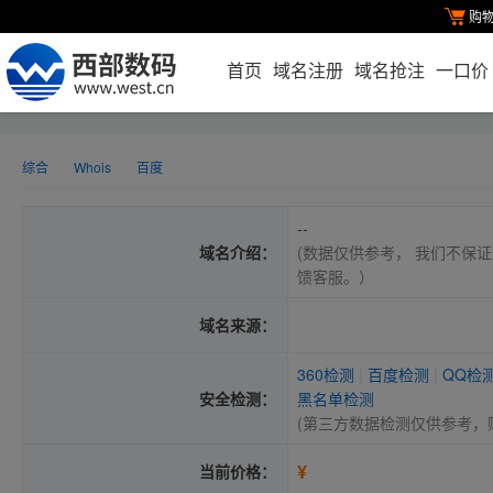
购
首页
域名注册
域名抢注
一口价
综合
Whois
百度
--
域名介绍：
(数据仅供参考， 我们不保证
馈客服。）
域名来源：
360检测
|
百度检测
|
QQ检
安全检测：
黑名单检测
(第三方数据检测仅供参考，
¥
当前价格：