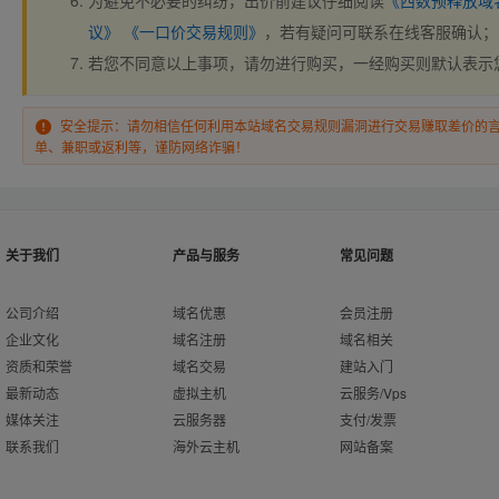
为避免不必要的纠纷，出价前建议仔细阅读
《西数预释放域
议》
《一口价交易规则》
，若有疑问可联系在线客服确认；
若您不同意以上事项，请勿进行购买，一经购买则默认表示
安全提示：请勿相信任何利用本站域名交易规则漏洞进行交易赚取差价的
单、兼职或返利等，谨防网络诈骗！
关于我们
产品与服务
常见问题
公司介绍
域名优惠
会员注册
企业文化
域名注册
域名相关
资质和荣誉
域名交易
建站入门
最新动态
虚拟主机
云服务/Vps
媒体关注
云服务器
支付/发票
联系我们
海外云主机
网站备案