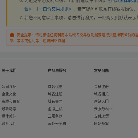
为避免不必要的纠纷，出价前建议仔细阅读
《西数预释放域
议》
《一口价交易规则》
，若有疑问可联系在线客服确认；
若您不同意以上事项，请勿进行购买，一经购买则默认表示
安全提示：请勿相信任何利用本站域名交易规则漏洞进行交易赚取差价的
单、兼职或返利等，谨防网络诈骗！
关于我们
产品与服务
常见问题
公司介绍
域名优惠
会员注册
企业文化
域名注册
域名相关
资质和荣誉
域名交易
建站入门
最新动态
虚拟主机
云服务/Vps
媒体关注
云服务器
支付/发票
联系我们
海外云主机
网站备案