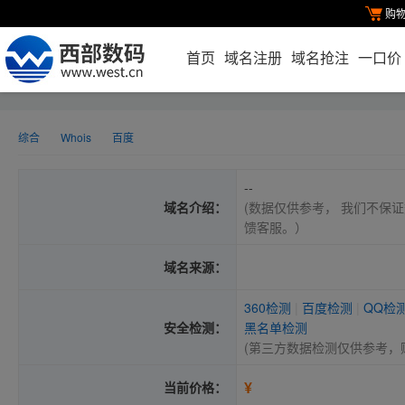
购
首页
域名注册
域名抢注
一口价
综合
Whois
百度
--
域名介绍：
(数据仅供参考， 我们不保证
馈客服。）
域名来源：
360检测
|
百度检测
|
QQ检
安全检测：
黑名单检测
(第三方数据检测仅供参考，
¥
当前价格：