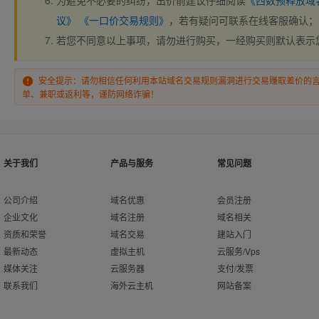
为避免不必要的纠纷，出价前建议仔细阅读
《西数预释放域
议》
《一口价交易规则》
，若有疑问可联系在线客服确认；
若您不同意以上事项，请勿进行购买，一经购买则默认表示
安全提示：请勿相信任何利用本站域名交易规则漏洞进行交易赚取差价的
单、兼职或返利等，谨防网络诈骗！
关于我们
产品与服务
常见问题
公司介绍
域名优惠
会员注册
企业文化
域名注册
域名相关
资质和荣誉
域名交易
建站入门
最新动态
虚拟主机
云服务/Vps
媒体关注
云服务器
支付/发票
联系我们
海外云主机
网站备案