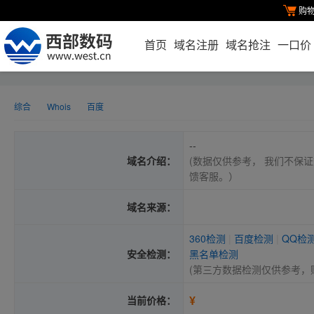
购
首页
域名注册
域名抢注
一口价
综合
Whois
百度
--
域名介绍：
(数据仅供参考， 我们不保证
馈客服。）
域名来源：
360检测
|
百度检测
|
QQ检
安全检测：
黑名单检测
(第三方数据检测仅供参考，
¥
当前价格：