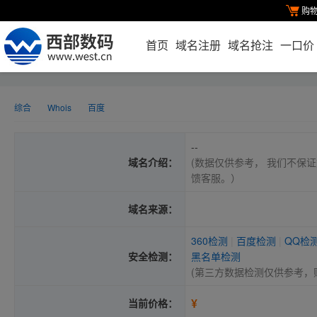
购
首页
域名注册
域名抢注
一口价
综合
Whois
百度
--
域名介绍：
(数据仅供参考， 我们不保证
馈客服。）
域名来源：
360检测
|
百度检测
|
QQ检
安全检测：
黑名单检测
(第三方数据检测仅供参考，
¥
当前价格：