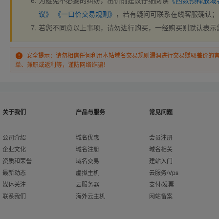
为避免不必要的纠纷，出价前建议仔细阅读
《西数预释放域
议》
《一口价交易规则》
，若有疑问可联系在线客服确认；
若您不同意以上事项，请勿进行购买，一经购买则默认表示
安全提示：请勿相信任何利用本站域名交易规则漏洞进行交易赚取差价的
单、兼职或返利等，谨防网络诈骗！
关于我们
产品与服务
常见问题
公司介绍
域名优惠
会员注册
企业文化
域名注册
域名相关
资质和荣誉
域名交易
建站入门
最新动态
虚拟主机
云服务/Vps
媒体关注
云服务器
支付/发票
联系我们
海外云主机
网站备案