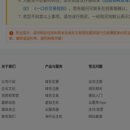
为避免不必要的纠纷，出价前建议仔细阅读
《西数预释放域
议》
《一口价交易规则》
，若有疑问可联系在线客服确认；
若您不同意以上事项，请勿进行购买，一经购买则默认表示
安全提示：请勿相信任何利用本站域名交易规则漏洞进行交易赚取差价的
单、兼职或返利等，谨防网络诈骗！
关于我们
产品与服务
常见问题
公司介绍
域名优惠
会员注册
企业文化
域名注册
域名相关
资质和荣誉
域名交易
建站入门
最新动态
虚拟主机
云服务/Vps
媒体关注
云服务器
支付/发票
联系我们
海外云主机
网站备案