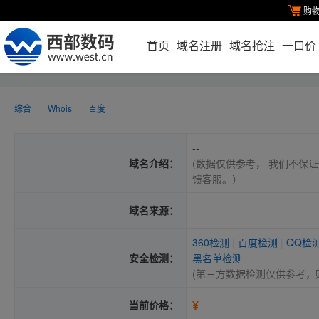
购
首页
域名注册
域名抢注
一口价
综合
Whois
百度
--
域名介绍：
(数据仅供参考， 我们不保证
馈客服。）
域名来源：
360检测
|
百度检测
|
QQ检
安全检测：
黑名单检测
(第三方数据检测仅供参考，
¥
当前价格：