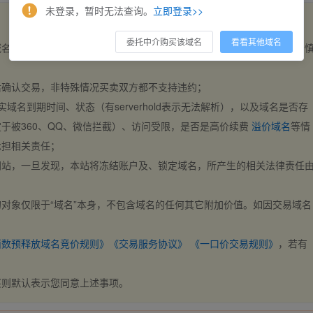
未登录，暂时无法查询。
立即登录>>
委托中介购买该域名
看看其他域名
域名，交易自动完成。买卖双方都不支持违约，一旦出价不支持撤销，请
后确认交易，非特殊情况买卖双方都不支持违约；
实域名到期时间、状态（有serverhold表示无法解析），以及域名是否存
于被360、QQ、微信拦截）、访问受限，是否是高价续费
溢价域名
等情
承担相关责任；
网站，一旦发现，本站将冻结账户及、锁定域名，所产生的相关法律责任
对象仅限于“域名”本身，不包含域名的任何其它附加价值。如因交易域名
；
西数预释放域名竞价规则》
《交易服务协议》
《一口价交易规则》
，若有
买则默认表示您同意上述事项。