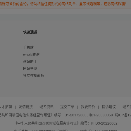
易赚取差价的言论，请勿相信任何形式的网络刷单、兼职或返利等，谨防网络诈骗！
快速通道
手机站
whois查询
建站助手
网站备案
独立控制面板
人才招聘
|
友情链接
|
域名资讯
|
提交工单
|
我要评价
|
投诉建议
|
域名
共和国增值电信业务经营许可证》编号：B1-20172600 川B1-20080058
蜀ICP备12
《中华人民共和国互联网域名服务许可证》编号：川 D3-20220002