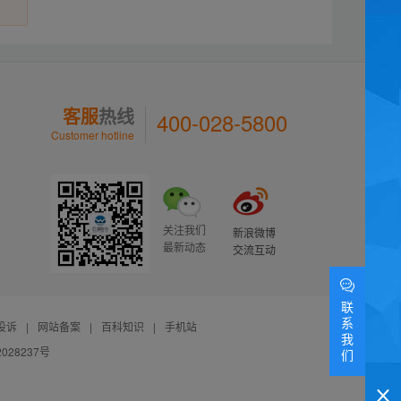
客服
热线
400-028-5800
Customer hotline
关注我们
新浪微博
最新动态
交流互动
联
系
投诉
|
网站备案
|
百科知识
|
手机站
我
028237号
们