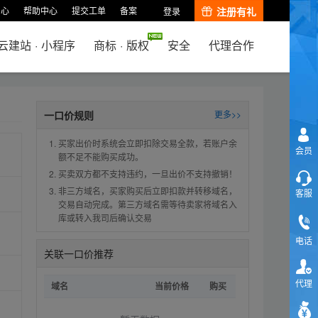
中心
帮助中心
提交工单
备案
注册有礼
登录
云建站
·
小程序
商标
·
版权
安全
代理合作
一口价规则
更多>>
买家出价时系统会立即扣除交易全款，若账户余
会员
额不足不能购买成功。
买卖双方都不支持违约，一旦出价不支持撤销！
非三方域名，买家购买后立即扣款并转移域名，
客服
交易自动完成。第三方域名需等待卖家将域名入
库或转入我司后确认交易
电话
关联一口价推荐
代理
域名
当前价格
购买