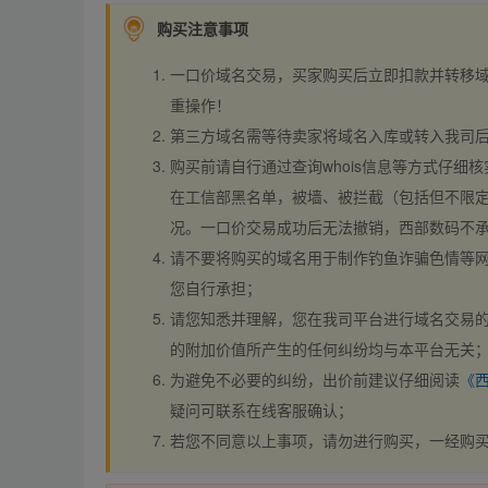
购买注意事项
一口价域名交易，买家购买后立即扣款并转移
重操作！
第三方域名需等待卖家将域名入库或转入我司
购买前请自行通过查询whois信息等方式仔细核
在工信部黑名单，被墙、被拦截（包括但不限定
况。一口价交易成功后无法撤销，西部数码不
请不要将购买的域名用于制作钓鱼诈骗色情等
您自行承担；
请您知悉并理解，您在我司平台进行域名交易的
的附加价值所产生的任何纠纷均与本平台无关
为避免不必要的纠纷，出价前建议仔细阅读
《
疑问可联系在线客服确认；
若您不同意以上事项，请勿进行购买，一经购