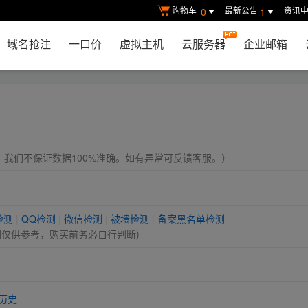
购物车
最新公告
资讯
0
1
域名抢注
一口价
虚拟主机
云服务器
企业邮箱
， 我们不保证数据100%准确。如有异常可反馈客服。）
检测
|
QQ检测
|
微信检测
|
被墙检测
|
备案黑名单检测
测仅供参考，购买前务必自行判断)
历史