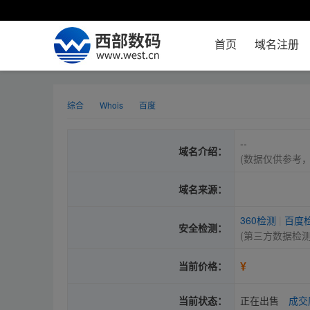
首页
域名注册
综合
Whois
百度
--
域名介绍：
(数据仅供参考
域名来源：
360检测
|
百度
安全检测：
(第三方数据检
¥
当前价格：
当前状态：
正在出售
成交