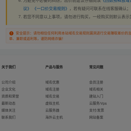
为避免不必要的纠纷，出价前建议仔细阅读
《西数预释放域
议》
《一口价交易规则》
，若有疑问可联系在线客服确认；
若您不同意以上事项，请勿进行购买，一经购买则默认表示
安全提示：请勿相信任何利用本站域名交易规则漏洞进行交易赚取差价的
单、兼职或返利等，谨防网络诈骗！
关于我们
产品与服务
常见问题
公司介绍
域名优惠
会员注册
企业文化
域名注册
域名相关
资质和荣誉
域名交易
建站入门
最新动态
虚拟主机
云服务/Vps
媒体关注
云服务器
支付/发票
联系我们
海外云主机
网站备案