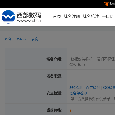
购
首页
域名注册
域名抢注
一口价
综合
Whois
百度
--
域名介绍：
(数据仅供参考， 我们不保证
馈客服。）
域名来源：
360检测
|
百度检测
|
QQ检
安全检测：
黑名单检测
(第三方数据检测仅供参考，
¥
当前价格：