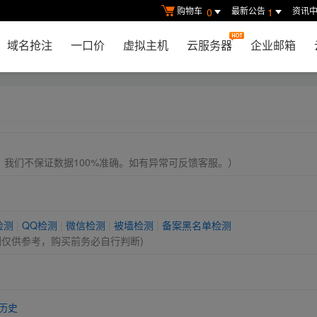
购物车
最新公告
资讯
0
1
域名抢注
一口价
虚拟主机
云服务器
企业邮箱
， 我们不保证数据100%准确。如有异常可反馈客服。）
检测
|
QQ检测
|
微信检测
|
被墙检测
|
备案黑名单检测
测仅供参考，购买前务必自行判断)
历史