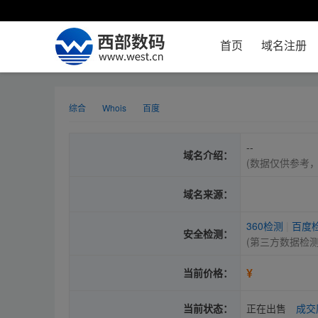
首页
域名注册
综合
Whois
百度
--
域名介绍：
(数据仅供参考
域名来源：
360检测
|
百度
安全检测：
(第三方数据检
¥
当前价格：
当前状态：
正在出售
成交