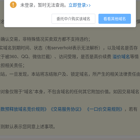
未登录，暂时无法查询。
立即登录>>
委托中介购买该域名
看看其他域名
域名，交易自动完成。买卖双方都不支持违约，一旦出价不支持撤销，请
后确认交易，非特殊情况买卖双方都不支持违约；
实域名到期时间、状态（有serverhold表示无法解析），以及域名是否存
于被360、QQ、微信拦截）、访问受限，是否是高价续费
溢价域名
等情
承担相关责任；
网站，一旦发现，本站将冻结账户及、锁定域名，所产生的相关法律责任
对象仅限于“域名”本身，不包含域名的任何其它附加价值。如因交易域名
；
西数预释放域名竞价规则》
《交易服务协议》
《一口价交易规则》
，若有
买则默认表示您同意上述事项。