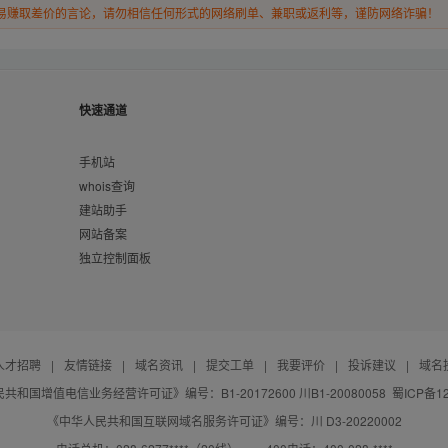
易赚取差价的言论，请勿相信任何形式的网络刷单、兼职或返利等，谨防网络诈骗！
快速通道
手机站
whois查询
建站助手
网站备案
独立控制面板
人才招聘
|
友情链接
|
域名资讯
|
提交工单
|
我要评价
|
投诉建议
|
域名
共和国增值电信业务经营许可证》编号：B1-20172600 川B1-20080058
蜀ICP备12
《中华人民共和国互联网域名服务许可证》编号：川 D3-20220002