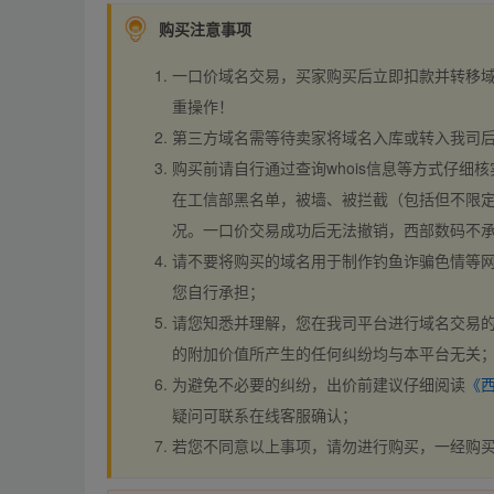
购买注意事项
一口价域名交易，买家购买后立即扣款并转移
重操作！
第三方域名需等待卖家将域名入库或转入我司
购买前请自行通过查询whois信息等方式仔细核
在工信部黑名单，被墙、被拦截（包括但不限定
况。一口价交易成功后无法撤销，西部数码不
请不要将购买的域名用于制作钓鱼诈骗色情等
您自行承担；
请您知悉并理解，您在我司平台进行域名交易的
的附加价值所产生的任何纠纷均与本平台无关
为避免不必要的纠纷，出价前建议仔细阅读
《
疑问可联系在线客服确认；
若您不同意以上事项，请勿进行购买，一经购