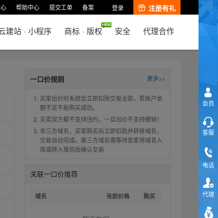
中心
帮助中心
提交工单
备案
注册有礼
登录
云建站
·
小程序
商标
·
版权
安全
代理合作
一口价规则
更多>>
买家出价时系统会立即扣除交易全款，若账户余
会员
额不足不能购买成功。
买卖双方都不支持违约，一旦出价不支持撤销！
非三方域名，买家购买后立即扣款并转移域名，
客服
交易自动完成。第三方域名需等待卖家将域名入
库或转入我司后确认交易
电话
关联一口价推荐
代理
域名
当前价格
购买