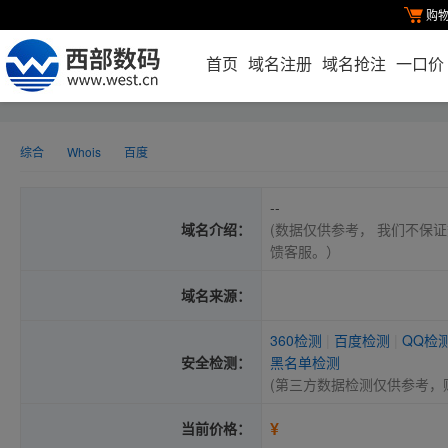
购
首页
域名注册
域名抢注
一口价
综合
Whois
百度
--
域名介绍：
(数据仅供参考， 我们不保证
馈客服。）
域名来源：
360检测
|
百度检测
|
QQ检
安全检测：
黑名单检测
(第三方数据检测仅供参考，
¥
当前价格：