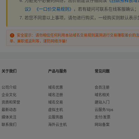
为避免不必要的纠纷，出价前建议仔细阅读
《西数预释放域
议》
《一口价交易规则》
，若有疑问可联系在线客服确认；
若您不同意以上事项，请勿进行购买，一经购买则默认表示
安全提示：请勿相信任何利用本站域名交易规则漏洞进行交易赚取差价的
单、兼职或返利等，谨防网络诈骗！
关于我们
产品与服务
常见问题
公司介绍
域名优惠
会员注册
企业文化
域名注册
域名相关
资质和荣誉
域名交易
建站入门
最新动态
虚拟主机
云服务/Vps
媒体关注
云服务器
支付/发票
联系我们
海外云主机
网站备案