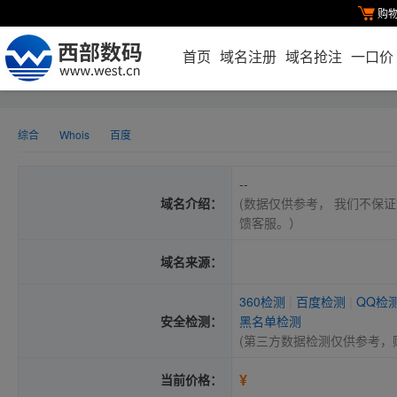
购
首页
域名注册
域名抢注
一口价
综合
Whois
百度
--
域名介绍：
(数据仅供参考， 我们不保证
馈客服。）
域名来源：
360检测
|
百度检测
|
QQ检
安全检测：
黑名单检测
(第三方数据检测仅供参考，
¥
当前价格：