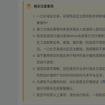
购买注意事项
一口价域名交易，买家购买后立即扣款并转移
重操作！
第三方域名需等待卖家将域名入库或转入我司
购买前请自行通过查询whois信息等方式仔细核
在工信部黑名单，被墙、被拦截（包括但不限定
况。一口价交易成功后无法撤销，西部数码不
请不要将购买的域名用于制作钓鱼诈骗色情等
您自行承担；
请您知悉并理解，您在我司平台进行域名交易的
的附加价值所产生的任何纠纷均与本平台无关
为避免不必要的纠纷，出价前建议仔细阅读
《
疑问可联系在线客服确认；
若您不同意以上事项，请勿进行购买，一经购