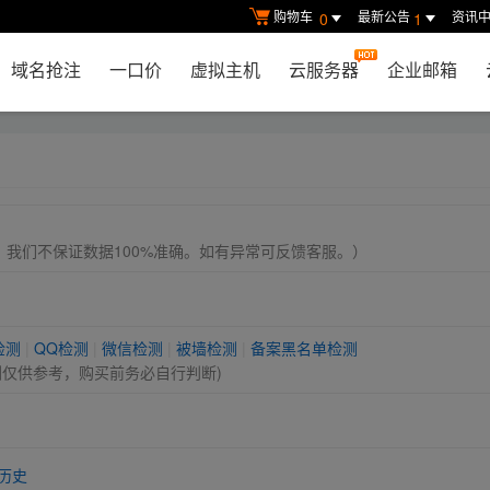
购物车
最新公告
资讯
0
1
域名抢注
一口价
虚拟主机
云服务器
企业邮箱
， 我们不保证数据100%准确。如有异常可反馈客服。）
检测
|
QQ检测
|
微信检测
|
被墙检测
|
备案黑名单检测
测仅供参考，购买前务必自行判断)
历史