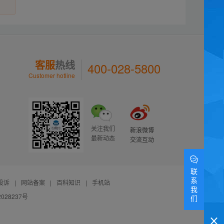
客服
热线
400-028-5800
Customer hotline
关注我们
新浪微博
最新动态
交流互动
联
系
投诉
|
网站备案
|
百科知识
|
手机站
我
028237号
们