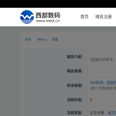
首页
域名注册
综合
Whois
百度
--
域名介绍：
(数据仅供参考
域名来源：
360检测
|
百度
安全检测：
(第三方数据检
¥
当前价格：
当前状态：
正在出售
成交