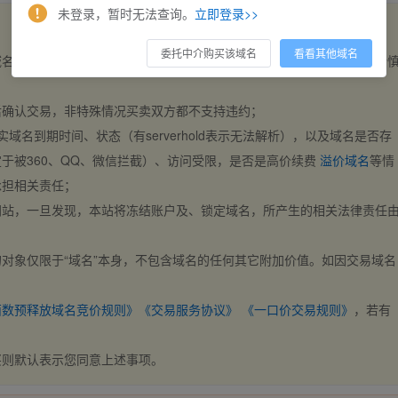
未登录，暂时无法查询。
立即登录>>
委托中介购买该域名
看看其他域名
域名，交易自动完成。买卖双方都不支持违约，一旦出价不支持撤销，请
后确认交易，非特殊情况买卖双方都不支持违约；
实域名到期时间、状态（有serverhold表示无法解析），以及域名是否存
于被360、QQ、微信拦截）、访问受限，是否是高价续费
溢价域名
等情
承担相关责任；
网站，一旦发现，本站将冻结账户及、锁定域名，所产生的相关法律责任
对象仅限于“域名”本身，不包含域名的任何其它附加价值。如因交易域名
；
西数预释放域名竞价规则》
《交易服务协议》
《一口价交易规则》
，若有
买则默认表示您同意上述事项。