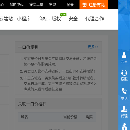
中心
帮助中心
提交工单
备案
注册有礼
登录
云建站
·
小程序
商标
·
版权
安全
代理合作
一口价规则
更多>>
买家出价时系统会立即扣除交易全款，若账户余
会员
额不足不能购买成功。
买卖双方都不支持违约，一旦出价不支持撤销！
非三方域名，买家购买后立即扣款并转移域名，
客服
交易自动完成。第三方域名需等待卖家将域名入
库或转入我司后确认交易
电话
关联一口价推荐
代理
域名
当前价格
购买