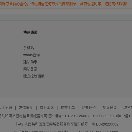
易赚取差价的言论，请勿相信任何形式的网络刷单、兼职或返利等，谨防网络诈骗！
快速通道
手机站
whois查询
建站助手
网站备案
独立控制面板
人才招聘
|
友情链接
|
域名资讯
|
提交工单
|
我要评价
|
投诉建议
|
域名
共和国增值电信业务经营许可证》编号：B1-20172600 川B1-20080058
蜀ICP备12
《中华人民共和国互联网域名服务许可证》编号：川 D3-20220002