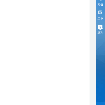
充值
工单
返利