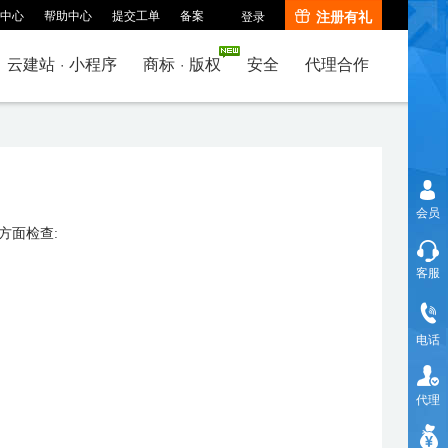
中心
帮助中心
提交工单
备案
注册有礼
登录
云建站
·
小程序
商标
·
版权
安全
代理合作
会员
方面检查:
客服
电话
代理