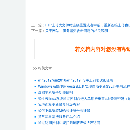
上一篇：
FTP上传大文件时连接重置或者中断，重新连接上传也
下一篇：
关于网站、服务器受攻击问题的相关说明
若文档内容对您没有帮
>> 相关文章
win2012/win2016/win2019 IIS手工部署SSL证书
Windows系统使用westssl工具实现自动更新SSL证书的流程
虚拟主机安全功能说明
弹性云linux系统通过控制台进入单用户重置ssh登陆密码（适用De
宝塔面板更新修复升级教程
如何下载安装MFA验证身份验证器
异常流量清洗服务产品介绍
通过访问控制功能拦截屏蔽IP或IP段访问