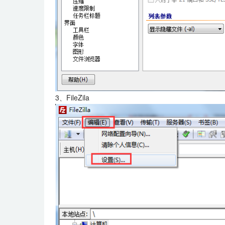
3、FileZila