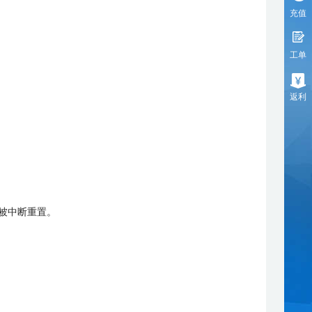
充值
工单
返利
被中断重置。