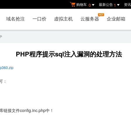
购物车
最新公告
资讯
0
1
域名抢注
一口价
虚拟主机
云服务器
企业邮箱
护
PHP程序提示sql注入漏洞的处理方法
hp360.zip
可：
config.inc.php中！