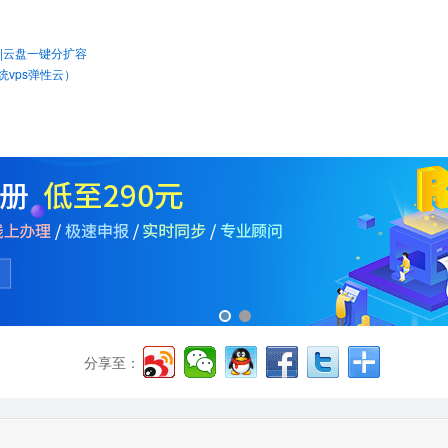
e扩容|云盘一键分扩容
系统vps弹性云）
分享至：