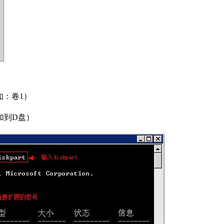
如：卷1）
加到D盘）