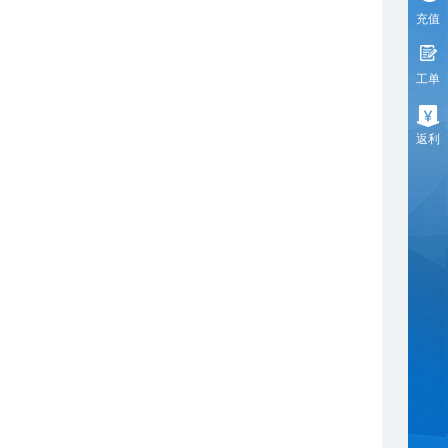
充值
工单
返利