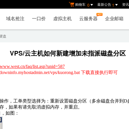
购物车
最新公告
资讯
0
1
域名抢注
一口价
虚拟主机
云服务器
企业邮箱
硬盘
VPS/云主机如何新建增加未指派磁盘分区
//www.west.cn/faq/list.asp?unid=587
//downinfo.myhostadmin.net/vps/kuorong.bat 下载直接执行即可
作，工单类型选择为：重新设置磁盘分区（多余磁盘合并到D盘）
存，如果有请先取消虚拟内存，并重启。
口，如图：