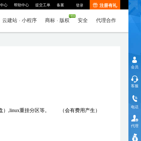
中心
帮助中心
提交工单
备案
注册有礼
登录
云建站
·
小程序
商标
·
版权
安全
代理合作
会员
客服
电话
,linux重挂分区等。 （会有费用产生）
代理