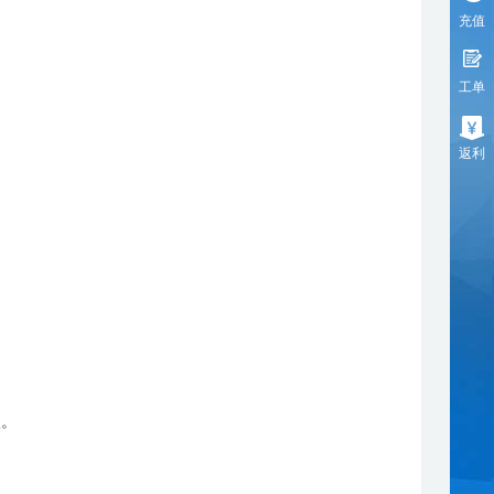
充值
工单
返利
入。