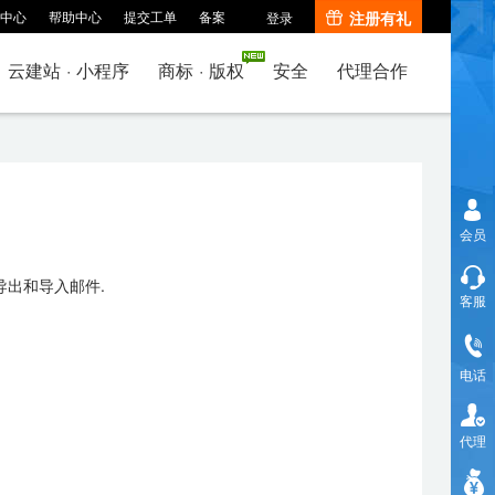
中心
帮助中心
提交工单
备案
注册有礼
登录
云建站
·
小程序
商标
·
版权
安全
代理合作
会员
导出和导入邮件.
客服
电话
代理