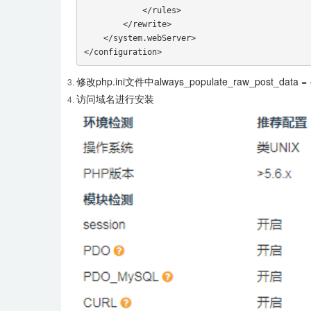
            </rules>

        </rewrite>

    </system.webServer>

</configuration>
修改php.ini文件中always_populate_raw_post_data
访问域名进行安装