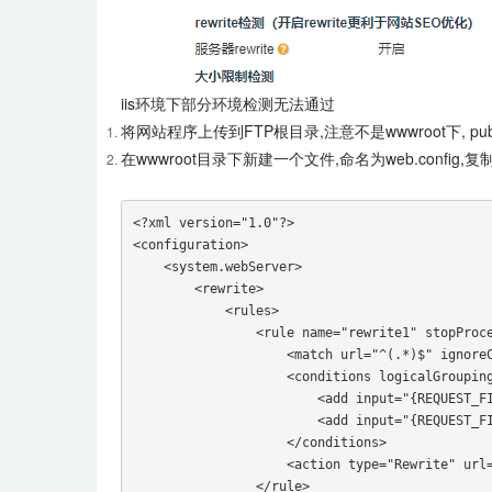
iis环境下部分环境检测无法通过
将网站程序上传到FTP根目录,注意不是wwwroot下, publ
在wwwroot目录下新建一个文件,命名为web.config
<?xml version="1.0"?>

<configuration>

    <system.webServer>

        <rewrite>

            <rules>

                <rule name="rewrite1" stopProce
                    <match url="^(.*)$" ignoreC
                    <conditions logicalGrouping
                        <add input="{REQUEST_FI
                        <add input="{REQUEST_FI
                    </conditions>

                    <action type="Rewrite" url=
                </rule>
