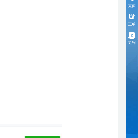
充值
工单
返利