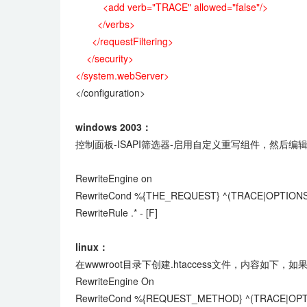
<add verb="TRACE" allowed="false"/>
</verbs>
</requestFiltering>
</security>
</system.webServer>
</configuration>
windows 2003：
控制面板-ISAPI筛选器-启用自定义重写组件，然后编辑/oth
RewriteEngine on
RewriteCond %{THE_REQUEST} ^(TRACE|OPTIONS
RewriteRule .* - [F]
linux：
在wwwroot目录下创建.htaccess文件，内容如
RewriteEngine On
RewriteCond %{REQUEST_METHOD} ^(TRACE|OPT