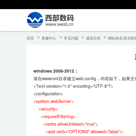
首页
客服中心
常见问题
虚拟主机
网站攻击/安全防
windows 2008-2012：
请在wwwroot目录建立web.config，内容如下，
<?xml version="1.0" encoding="UTF-8"?>
<configuration>
<system.webServer>
<security>
<requestFiltering>
<verbs allowUnlisted="true">
<add verb="OPTIONS" allowed="false"/>