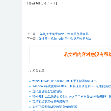
RewriteRule .* - [F]
上一篇：
[分享]关于苹果APP IPv6审核那些事儿
下一篇：
弹性云主机 innodb 单个数据库恢复方法
若文档内容对您没有帮
>> 相关文章
win2012/win2016/win2019 IIS手工部署SSL证书
Windows系统使用westssl工具实现自动更新SSL证书的流程
虚拟主机安全功能说明
弹性云linux系统通过控制台进入单用户重置ssh登陆密码（适用De
宝塔面板更新修复升级教程
如何下载安装MFA验证身份验证器