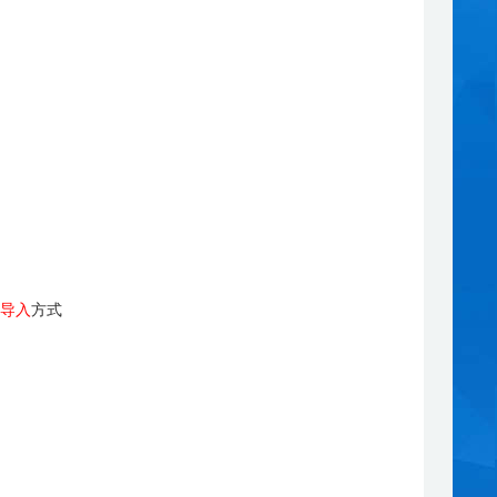
导入
方式