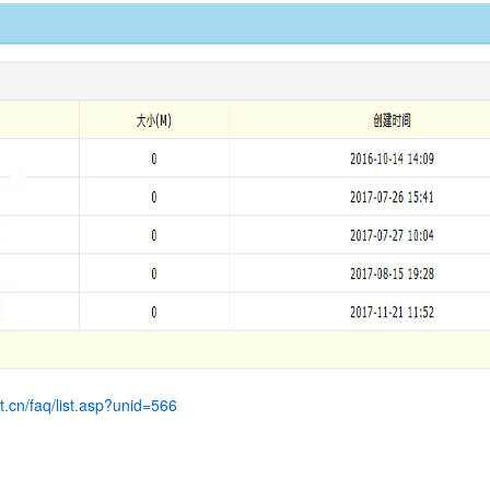
t.cn/faq/list.asp?unid=566