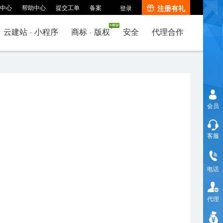
中心
帮助中心
提交工单
备案
注册有礼
登录
云建站
·
小程序
商标
·
版权
安全
代理合作
会员
客服
电话
代理