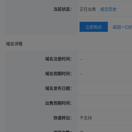
当前状态：
正在出售
成交历史
立即购买
返回一口
域名详情
域名注册时间：
--
域名到期时间：
--
域名发布日期：
出售到期时间：
快速转出：
不支持