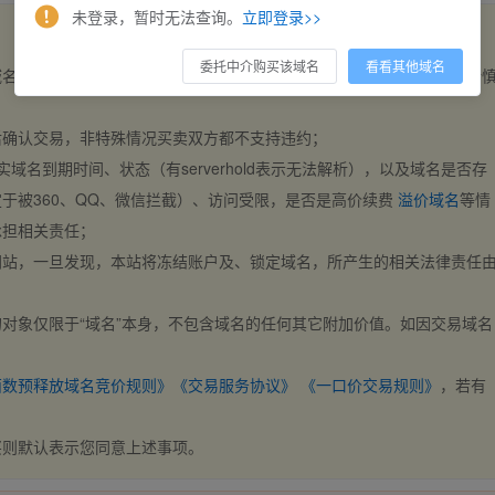
未登录，暂时无法查询。
立即登录>>
委托中介购买该域名
看看其他域名
域名，交易自动完成。买卖双方都不支持违约，一旦出价不支持撤销，请
后确认交易，非特殊情况买卖双方都不支持违约；
实域名到期时间、状态（有serverhold表示无法解析），以及域名是否存
于被360、QQ、微信拦截）、访问受限，是否是高价续费
溢价域名
等情
承担相关责任；
网站，一旦发现，本站将冻结账户及、锁定域名，所产生的相关法律责任
对象仅限于“域名”本身，不包含域名的任何其它附加价值。如因交易域名
；
西数预释放域名竞价规则》
《交易服务协议》
《一口价交易规则》
，若有
买则默认表示您同意上述事项。