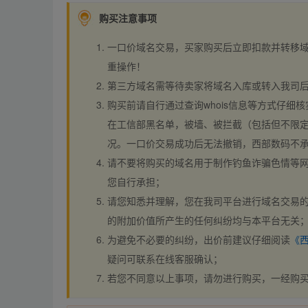
购买注意事项
一口价域名交易，买家购买后立即扣款并转移
重操作！
第三方域名需等待卖家将域名入库或转入我司
购买前请自行通过查询whois信息等方式仔细核
在工信部黑名单，被墙、被拦截（包括但不限定
况。一口价交易成功后无法撤销，西部数码不
请不要将购买的域名用于制作钓鱼诈骗色情等
您自行承担；
请您知悉并理解，您在我司平台进行域名交易的
的附加价值所产生的任何纠纷均与本平台无关
为避免不必要的纠纷，出价前建议仔细阅读
《
疑问可联系在线客服确认；
若您不同意以上事项，请勿进行购买，一经购