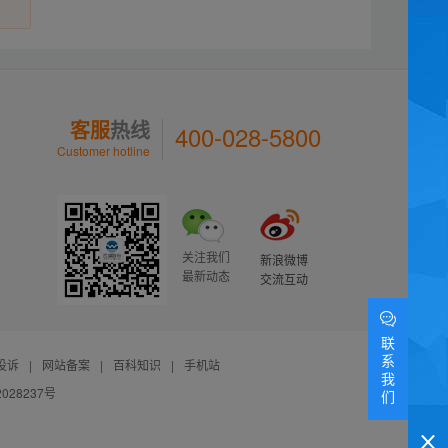
客服
热线
400-028-5800
Customer hotline
关注我们
新浪微博
最新动态
交流互动
联
系
投诉
|
网站备案
|
百科知识
|
手机站
我
028237号
们