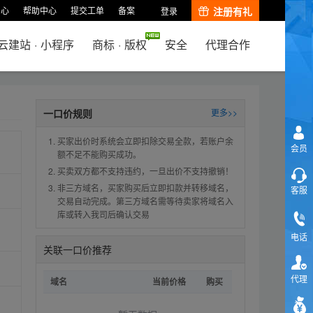
中心
帮助中心
提交工单
备案
注册有礼
登录
云建站
·
小程序
商标
·
版权
安全
代理合作
一口价规则
更多>>
买家出价时系统会立即扣除交易全款，若账户余
会员
额不足不能购买成功。
买卖双方都不支持违约，一旦出价不支持撤销！
非三方域名，买家购买后立即扣款并转移域名，
客服
交易自动完成。第三方域名需等待卖家将域名入
库或转入我司后确认交易
电话
关联一口价推荐
代理
域名
当前价格
购买