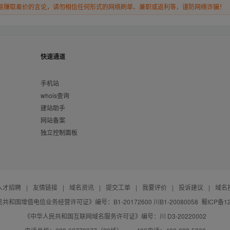
易赚取差价的言论，请勿相信任何形式的网络刷单、兼职或返利等，谨防网络诈骗！
快速通道
手机站
whois查询
建站助手
网站备案
独立控制面板
人才招聘
|
友情链接
|
域名资讯
|
提交工单
|
我要评价
|
投诉建议
|
域名
共和国增值电信业务经营许可证》编号：B1-20172600 川B1-20080058
蜀ICP备12
《中华人民共和国互联网域名服务许可证》编号：川 D3-20220002