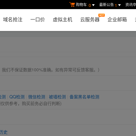
购物车
最新公告
资讯
0
1
域名抢注
一口价
虚拟主机
云服务器
企业邮箱
， 我们不保证数据100%准确。如有异常可反馈客服。）
检测
|
QQ检测
|
微信检测
|
被墙检测
|
备案黑名单检测
测仅供参考，购买前务必自行判断)
历史