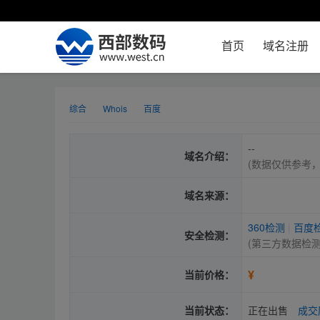
首页
域名注册
综合
Whois
百度
--
域名介绍：
(数据仅供参考
域名来源：
360检测
|
百度
安全检测：
(第三方数据检
¥
当前价格：
当前状态：
正在出售
成交