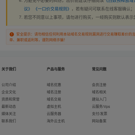
为避免不必要的纠纷，出价前建议仔细阅读
《西数预释放域
议》
《一口价交易规则》
，若有疑问可联系在线客服确认；
若您不同意以上事项，请勿进行购买，一经购买则默认表示
安全提示：请勿相信任何利用本站域名交易规则漏洞进行交易赚取差价的
单、兼职或返利等，谨防网络诈骗！
关于我们
产品与服务
常见问题
公司介绍
域名优惠
会员注册
企业文化
域名注册
域名相关
资质和荣誉
域名交易
建站入门
最新动态
虚拟主机
云服务/Vps
媒体关注
云服务器
支付/发票
联系我们
海外云主机
网站备案