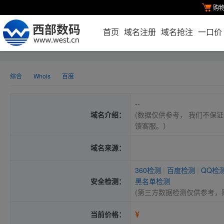
购
首页
域名注册
域名抢注
一口价
综合
Whois
百度
--
域名介绍：
(数据仅供参考， 我们不保证
馈客服。）
域名来源：
360检测
|
百度检测
|
QQ检
安全检测：
黑名单检测
(第三方数据检测仅供参考，
¥
当前价格：