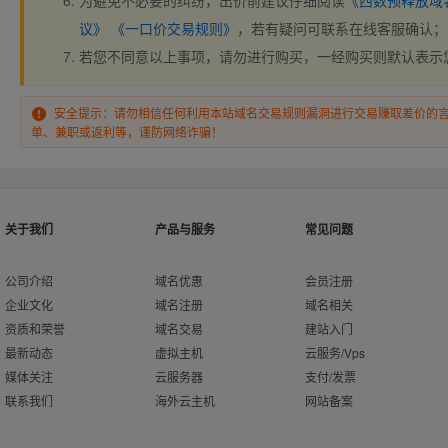
为避免不必要的纠纷，出价前建议仔细阅读
《西数预释放域
议》
《一口价交易规则》
，若有疑问可联系在线客服确认；
若您不同意以上事项，请勿进行购买，一经购买则默认表示
安全提示：请勿相信任何利用本站域名交易规则漏洞进行交易赚取差价的
单、兼职或返利等，谨防网络诈骗！
关于我们
产品与服务
常见问题
公司介绍
域名优惠
会员注册
企业文化
域名注册
域名相关
资质和荣誉
域名交易
建站入门
最新动态
虚拟主机
云服务/Vps
媒体关注
云服务器
支付/发票
联系我们
海外云主机
网站备案