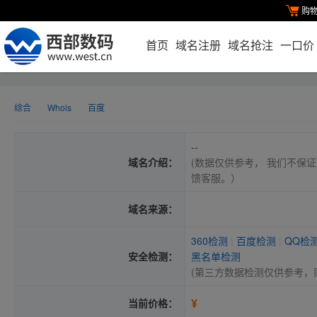
购
首页
域名注册
域名抢注
一口价
综合
Whois
百度
--
域名介绍：
(数据仅供参考， 我们不保证
馈客服。）
域名来源：
360检测
|
百度检测
|
QQ检
安全检测：
黑名单检测
(第三方数据检测仅供参考，
¥
当前价格：