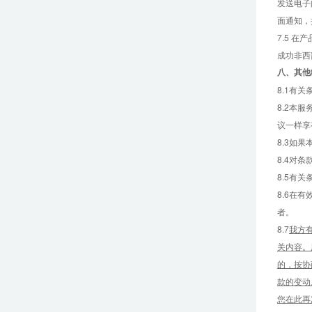
发送电子
面通知，
7.5 
成功非西
八、
其他
8.1有
8.2本
议一样享
8.3如
8.4对
8.5有
8.6在
者。
8.7
我方
关内容。
的，按协
款的变动
您在此再