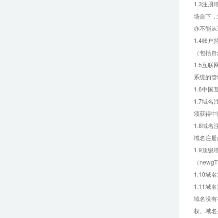
1.3注
场合下，
亦不能从
1.4账
（包括自
1.5互
系统的管
1.6中
1.7域
须获得中
1.8域
域名注册
1.9顶
（new
1.10
1.11
域名没有
权。域名