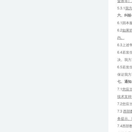
金券等）
5.3.1
我
六、
纠纷
6.1因
6.2
如果
内。
6.3上
6.4若
决。我方
6.5若
保证我方
七、
通知
7.1
您应
技术支持
7.2您
7.3
西部
务提示、
7.4西