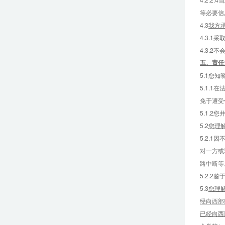
等必要信
4.3
我方
4.3.
4.3.
五、
责任
5.1您
5.1.
免于遭受
5.1.
5.2
您理
5.2.
对一方或
路中断等
5.2.
5.3
您理
经向西部
已经向西