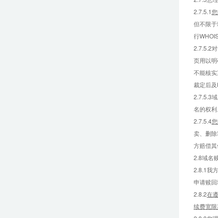
2.7.5.1
您
但不限于
行WHO
2.7.
页用以明
不能核实
裁定后及
2.7.
名的权利
2.7.5.4
您
卖、删除
方赔偿其
2.8域名
2.8.
申请赎回
2.8.2
在
续费宽限