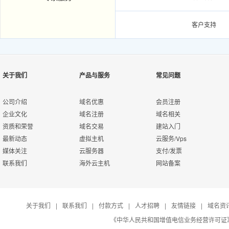
客户支持
关于我们
产品与服务
常见问题
能力
模块
功能项
公司介绍
域名优惠
会员注册
企业文化
域名注册
域名相关
资质和荣誉
域名交易
建站入门
智能DNS
智能DNS
最新动态
虚拟主机
云服务/Vps
媒体关注
云服务器
支付/发票
web防火墙
联系我们
海外云主机
网站备案
关于我们
|
联系我们
|
付款方式
|
人才招聘
|
友情链接
|
域名资
防火墙策略集控制
《中华人民共和国增值电信业务经营许可证》编号：B