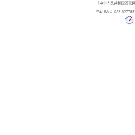
《中华人民共和国互联网域
电话总机：028-627788
防护策略屏蔽时间
专属防护
防火墙策略白名单
智能攻击防御
WebShell
后台锁
防御功能
防盗链
URL黑白名单