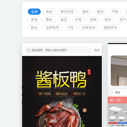
全部
电商
餐饮外卖
酒店
建材
汽修
家居
箱包
美妆
护肤
家政
娱乐
农产
鞋业
品牌宣传
汽车
同城多店
蛋糕烘培