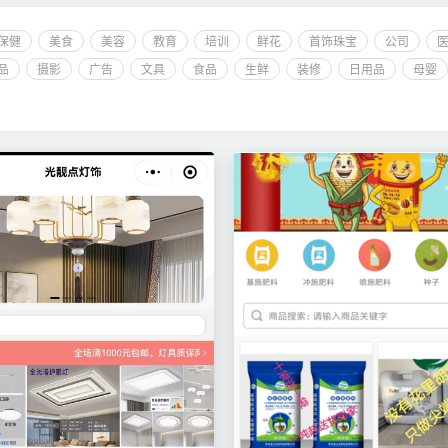
保健
美食
美容
教育
培训
鲜花
首饰珠宝
公司
品
摄影
广告
文具
食品
生鲜
装修
日用品
母婴