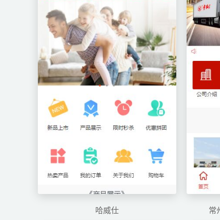
哈威仕
常