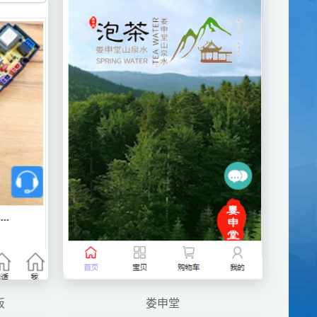
板
娄申堂