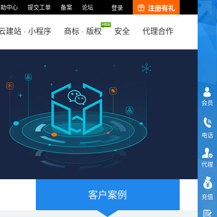
帮助中心
提交工单
备案
论坛
注册有礼
登录
云建站
·
小程序
商标
·
版权
安全
代理合作
会员
电话
代理
客户案例
充值