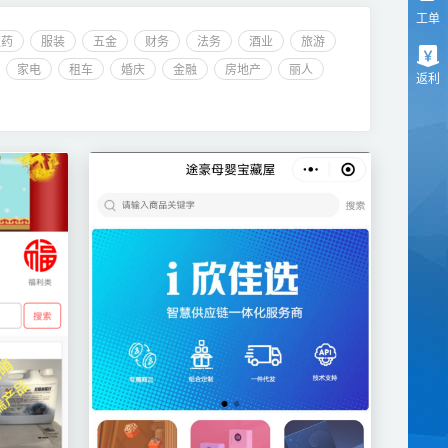
工单
医药
服装
五金
财务
法务
酒业
旅游
家电
租车
婚庆
金融
房地产
丽人
返利