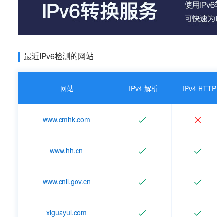
最近IPv6检测的网站
网站
IPv4 解析
IPv4 HTTP
www.cmhk.com
www.hh.cn
www.cnll.gov.cn
xiguayul.com