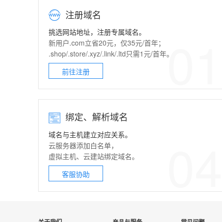
注册域名
挑选网站地址，注册专属域名。
0
新用户.com立省20元，仅35元/首年；
.shop/.store/.xyz/.link/.ltd只需1元/首年。
前往注册
绑定、解析域名
域名与主机建立对应关系。
0
云服务器
添加白名单，
虚拟主机
、
云建站
绑定域名。
客服协助
关于我们
产品与服务
常见问题