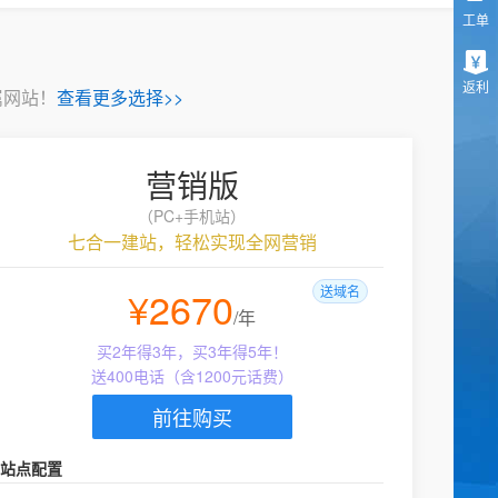
工单
返利
属网站！
查看更多选择>>
营销版
（PC+手机站）
七合一建站，轻松实现全网营销
¥2670
送域名
/年
买2年得3年，买3年得5年！
送400电话（含1200元话费）
前往购买
站点配置