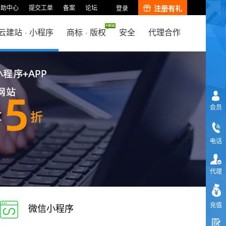
帮助中心
提交工单
备案
论坛
注册有礼
登录
云建站
·
小程序
商标
·
版权
安全
代理合作
会员
电话
代理
充值
微信小程序