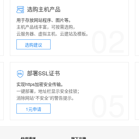
选购主机产品
用于存放网站程序、图片等。
1
02
主机产品线丰富，可按需选购，
云服务器
、
虚拟主机
、
云建站
及模板。
选购建议
部署
SSL证书
实现https加密安全传输。
4
05
一键部署，地址栏显示安全挂锁；
消除网站“不安全”的警告提示。
1元申请
快速通道
旗下品牌