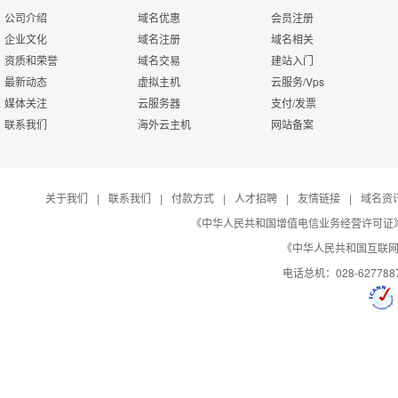
公司介绍
域名优惠
会员注册
一般常规构架：前端一台调度器，中间三台或以上web处理服务器
A
企业文化
域名注册
域名相关
资质和荣誉
域名交易
建站入门
最新动态
虚拟主机
云服务/Vps
Q
NAT模式负载均衡带宽如何分配？
媒体关注
云服务器
支付/发票
web处理服务器和文件服务器只需要1M，调度器需要足够的带宽，
A
联系我们
海外云主机
网站备案
以及调度器与web服务器间都是内网通信, 不占用外网带宽, 所
Q
白名单如何添加？
关于我们
|
联系我们
|
付款方式
|
人才招聘
|
友情链接
|
域名资
《中华人民共和国增值电信业务经营许可证》编号：B
直接将白名单提交到调度器IP即可, 其它的web服务器以及nfs
A
《中华人民共和国互联网域
电话总机：028-627788
Q
负载均衡除了80端口的WEB服务外，还支持其他应用吗？ 
可以用作其他用途，由于负载均衡工作在网络层,它支持 TCP协议的HTT
A
音频流播放协议等,所以它不仅仅能够提供web服务的负载均衡, 