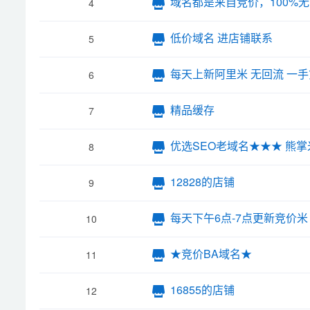
域名都是来自竞价，100%
4
低价域名 进店铺联系
5
每天上新阿里米 无回流 一
6
精品缓存
7
优选SEO老域名★★★ 熊掌
8
12828的店铺
9
每天下午6点-7点更新竞价米
10
★竞价BA域名★
11
16855的店铺
12