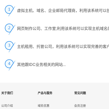
主机实时开设
企业邮局升级功能
邮局录入
消费扣款
Mysql数据库管理面板
自
主
录
客
客
通
天
可
主机租用托管后台管理
找回密码
产
数据库升级功能
登录日志
C模式代理
包
即
接
管
自
代
虚拟主机、域名、企业邮局代理商，利用该系统可以创
新闻管理
工
企业邮局获取赠品
数据库录入
还款入户
邮局管理面板
如
录
若
通
管理员后台开通
管
用
可
产品价格设置
价格等级
可
代
过
D模式代理
格
自动任务
邮件群发
可
成
自
网页制作公司、工作室;利用该系统可以实现主机域名
邮局转移会员名称
优惠入款
Mssql数据库管理面板
邮
对
通
客
自
主机试用转正
可
管
可
批量价格设置
价格定义
邮件模版管理
API模式代理
同
修
本
所
用
若
针
邮局续费功能
资金借用
付款帐号设置
可
主机租用、托管公司，利用该系统可以实现完善的客
管
款
用
主机续费功能
管
可
资金归还
以下功能在企业邮局的独立控制
客
支
在线支付接口
其他跟IDC业务相关的网站...
虚拟主机获取赠品
如
默
多
邮局用户管理
财务审核
包
为
虚拟主机升级功能
升
目
邮箱状态管理
该
列
查看流水帐
可
天
主机转移会员名称
主
模板管理
允
关于我们
产品与服务
常见问题
邮局域名绑定
该
记录支出
所
在
以下功能在虚拟主机独立控制面
公司介绍
域名优惠
会员注册