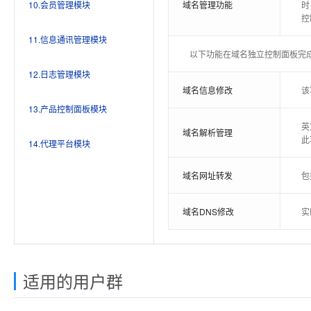
10.会员管理模块
域名管理功能
时
控
11.信息通讯管理模块
以下功能在域名独立控制面板完
12.日志管理模块
域名信息修改
该
13.产品控制面板模块
英
域名解析管理
此
14.代理平台模块
域名网址转发
包
域名DNS修改
实
邮局免费试用15天
数据库实时开设
网站推广提交
域名录入
汇款确认
会员注册
域名管理面板
A模式代理
用
在
登
用
录
用
该
自
客
接
列
通
内
基本参数设置
有问必答系统
订单列表
主机订单提交
注
关
可
级
每
适用的用户群
扣
邮局实时开设
整机租用托管提交
主机录入
用户入帐
会员修改
主机管理面板
用
用
提
录
若
注
通
可
产品添加、修改
可
数据库续费功能
B模式代理
紧急通知
系统日志
管
支
在
可
修
据
域名接口设置
用
可