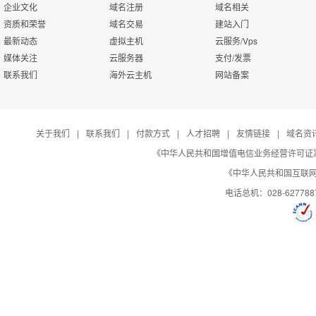
企业文化
域名注册
域名相关
财务编辑
高
帮
子目录绑定功能
一
帮助系统管理
资质和荣誉
域名交易
建站入门
H
最新动态
虚拟主机
云服务/Vps
会
运行状态修改
该
发票管理
媒体关注
云服务器
支付/发票
用
添
管理员设置
联系我们
海外云主机
网站备案
色
FTP状态修改
该
产品财务查看
在
FTP密码修改
该
关于我们
|
联系我们
|
付款方式
|
人才招聘
|
友情链接
|
域名资
《中华人民共和国增值电信业务经营许可证》编号：B
默认首页修改
该
《中华人民共和国互联网域
电话总机：028-627788
是否启用日志
用
404错误页面自定义
当
IP访问限制自定义
可
文件夹IP访问限制自定义
可