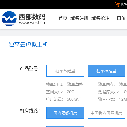
购
首页
域名注册
域名抢注
一口价
独享云虚拟主机
产品型号：
独享基础型
独享标准型
独享CPU:
独享单核
独享内存:
独享
空间大小:
20G
数据库大小:
2
单月流量:
500G/月
独享带宽:
12M
机房线路：
国内双线机房
中国香港国际机房