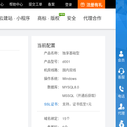
中心
帮助中心
提交工单
备案
注册有礼
登录
云建站
·
小程序
商标
·
版权
安全
代理合作
当前配置
产品名称：
独享基础型
会员
产品型号：
d001
机房线路：
国内双线
客服
操作系统：
Windows
数据库：
MYSQL8.0
MSSQL（开通后获取）
电话
SSL证书
：
支持，证书低至1元
代理
域名绑定：
15个
备案码：
6个