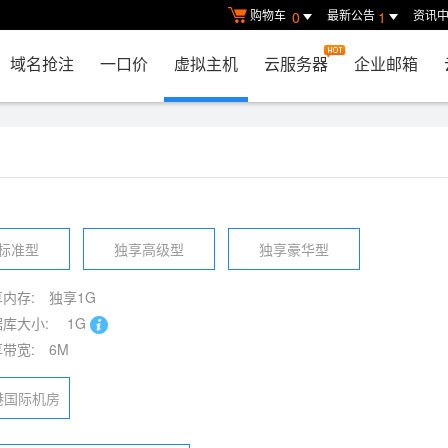
购物车
最新公告
资讯
0
1
域名抢注
一口价
虚拟主机
云服务器
企业邮箱
标准型
独享高级型
独享豪华型
内存:
独享1G
库大小:
1G
带宽:
6M
港国际机房