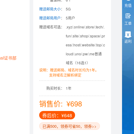
充值
赠送邮局大小
：
5G
赠送邮局用户
：
5用户
工单
赠送域名可选：
.xyz/.online/.store/.tech/.
fun/.site/.shop/.space/.pr
返利
ess/.host/.website/.top/.c
loud/.uno/.pw/.me普通
sl证书部
域名（16选1）
说明：赠送邮局、域名时长均为1年。
支持域名泛解析绑定
购买时长：
1年
销售价:
¥698
券后价：¥648
已满500，领券可省50，领券>>