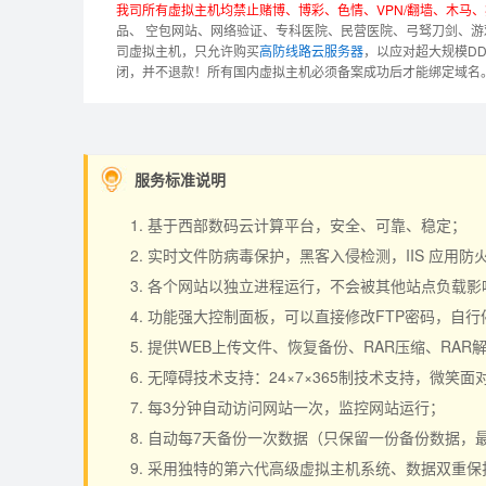
我司所有虚拟主机均禁止赌博、博彩、色情、VPN/翻墙、木马
品、 空包网站、网络验证、专科医院、民营医院、弓驽刀剑、游
司虚拟主机，只允许购买
高防线路云服务器
，以应对超大规模D
闭，并不退款！
所有国内虚拟主机必须备案成功后才能绑定域名
服务标准说明
基于西部数码云计算平台，安全、可靠、稳定；
实时文件防病毒保护，黑客入侵检测，IIS 应用
各个网站以独立进程运行，不会被其他站点负载影响，
功能强大控制面板，可以直接修改FTP密码，自
提供WEB上传文件、恢复备份、RAR压缩、RA
无障碍技术支持：24×7×365制技术支持，微笑面
每3分钟自动访问网站一次，监控网站运行；
自动每7天备份一次数据（只保留一份备份数据，
采用独特的第六代高级虚拟主机系统、数据双重保