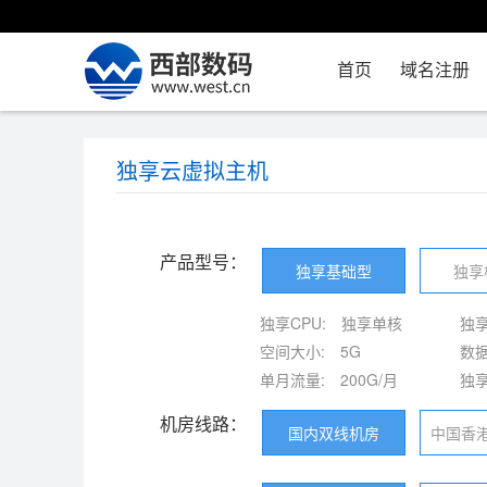
首页
域名注册
独享云虚拟主机
产品型号：
独享基础型
独享
独享CPU:
独享单核
独享
空间大小:
5G
数据
单月流量:
200G/月
独享
机房线路：
国内双线机房
中国香