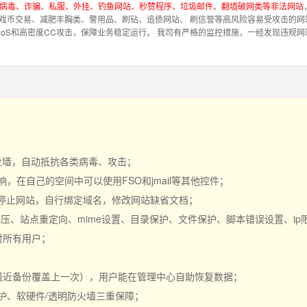
、病毒、诈骗、私服、外挂、钓鱼网站、秒赞程序、垃圾邮件、翻墙破网类等非法网站
戏币交易、减肥丰胸类、警用品、刷钻、追债网站、 刷信誉等高风险容易受攻击的网
DoS和高密度CC攻击，保障业务稳定运行。
我司有严格的监控措施，一经发现违规网
。
防火墙，自动抵抗各类病毒、攻击；
在自己的空间中可以使用FSO和jmail等其他控件；
行停止网站，自行绑定域名，修改网站缺省文档；
R解压、站点重定向、mime设置、目录保护、文件保护、脚本错误设置、i
对所有用户；
最近备份覆盖上一次），用户能在管理中心自助恢复数据；
护、软硬件/透明防火墙三重保障；