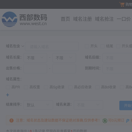
购
首页
域名注册
域名抢注
一口价
域名包含
开头
结尾
开头
域名长度：
域名后缀：
-
出售价格：
到期时间：
-
域名属性：
高PR
高权重
高Sg收录
高必应收录
高Bd收录
高B
+
结果排序：
域名来源：
开始
注意：域名状态及建站数据不保证绝对准确,仅供参考！
可0元预订
本次共查询出 [
0
] 条记录,您现在在查看第
1
页的数据