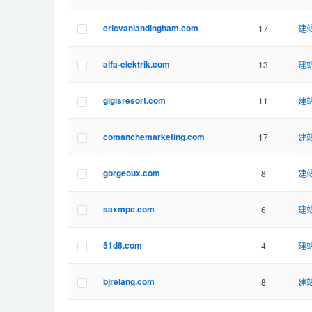
ericvanlandingham.com
17
建站
alfa-elektrik.com
13
建站
gigisresort.com
11
建站
comanchemarketing.com
17
建站
gorgeoux.com
8
建站
saxmpc.com
6
建站
51d8.com
4
建站
bjrelang.com
8
建站