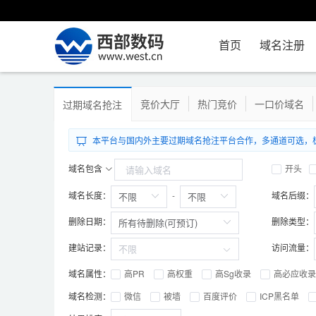
首页
域名注册
竞价大厅
热门竞价
一口价域名
过期域名抢注
本平台与国内外主要过期域名抢注平台合作，多通道可选，极大提高了
域名包含
开头
域名长度：
域名后缀：
-
删除日期：
删除类型：
建站记录：
访问流量：
域名属性：
高PR
高权重
高Sg收录
高必应收录
域名检测：
微信
被墙
百度评价
ICP黑名单