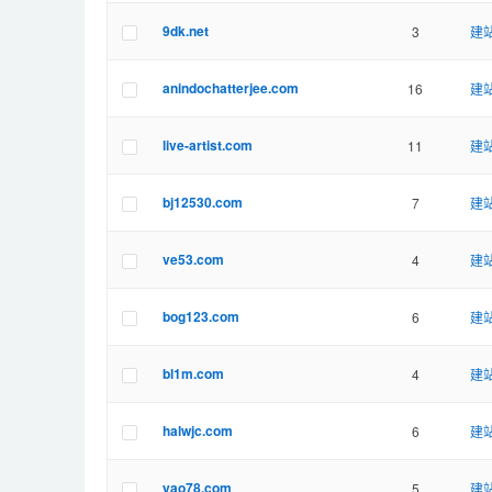
9dk.net
3
建站
anindochatterjee.com
16
建站
live-artist.com
11
建站
bj12530.com
7
建站
ve53.com
4
建站
bog123.com
6
建站
bl1m.com
4
建站
halwjc.com
6
建站
yao78.com
5
建站