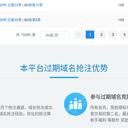
9年,记录23条
| Bd
收录10条
198
9年,记录35条
| Bd
收录8条
198
共 15280 条
1
2
3
4
本平台过期域名抢注优势
参与过期域名竞
数百个抢注通道，域名抢注成功
所有会员，竞拍得标
的域名抢注经验，优化的抢注算
卖交易的第二名，最
新手福利 等额外 奖