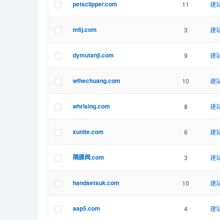
petsclipper.com
11
建站
m6j.com
3
建站
dymutanji.com
9
建站
wfhechuang.com
10
建站
whrising.com
8
建站
xunite.com
6
建站
隔膜阀.com
3
建站
handsetsuk.com
10
建站
aap5.com
4
建站