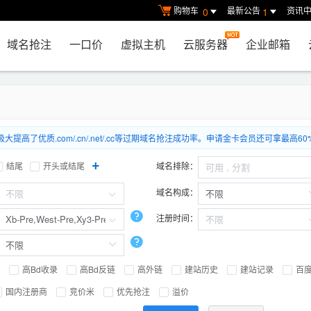
购物车
最新公告
资讯
0
1
域名抢注
一口价
虚拟主机
云服务器
企业邮箱
优质.com/.cn/.net/.cc等过期域名抢注成功率。申请金卡会员还可拿最高60
+
结尾
开头或结尾
域名排除：
域名构成：
注册时间：
高Bd收录
高Bd反链
高外链
建站历史
建站记录
百
国内注册商
竞价米
优先抢注
溢价