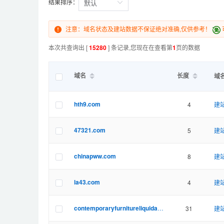
结果排序：
注意：域名状态及建站数据不保证绝对准确,仅供参考！
本次共查询出 [
15280
] 条记录,您现在在查看第
1
页的数据
域名
长度
域
hth9.com
4
建站
47321.com
5
建站
chinapww.com
8
建站
la43.com
4
建站
contemporaryfurnitureliquidator.com
31
建站