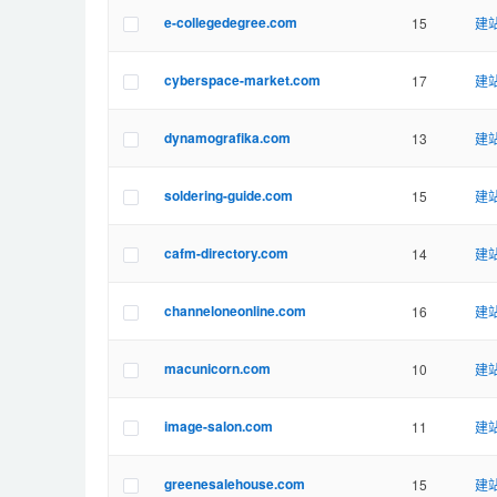
e-collegedegree.com
15
建站
cyberspace-market.com
17
建站
dynamografika.com
13
建站
soldering-guide.com
15
建站
cafm-directory.com
14
建站
channeloneonline.com
16
建站
macunicorn.com
10
建站
image-salon.com
11
建站
greenesalehouse.com
15
建站