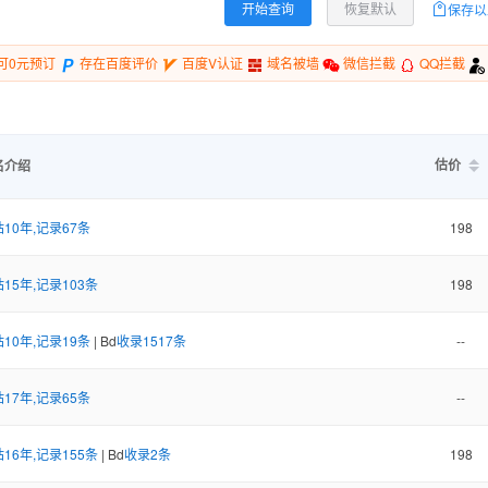
开始查询
恢复默认
保存以
可0元预订
存在百度评价
百度V认证
域名被墙
微信拦截
QQ拦截
估价
名介绍
10年,记录67条
198
15年,记录103条
198
10年,记录19条
| Bd
收录1517条
--
17年,记录65条
--
16年,记录155条
| Bd
收录2条
198