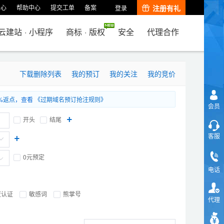
中心
帮助中心
提交工单
备案
注册有礼
登录
云建站
·
小程序
商标
·
版权
安全
代理合作
下载删除列表
我的预订
我的关注
我的竞价
%
返点
，查看
《过期域名预订抢注规则》
会员
+
开头
结尾
+
客服
0元预定
电话
度认证
敏感词
熊掌号
代理