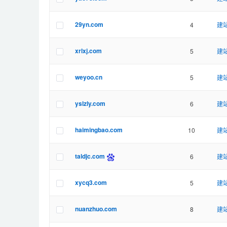
29yn.com
4
建站
xrlxj.com
5
建站
weyoo.cn
5
建站
yslzly.com
6
建站
haimingbao.com
10
建站
taldjc.com
6
建站
xycq3.com
5
建站
nuanzhuo.com
8
建站