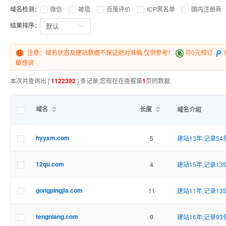
域名检测：
微信
被墙
百度评价
ICP黑名单
国内注册商
结果排序：
注意：域名状态及建站数据不保证绝对准确,仅供参考！
可0元预订
敏感词
本次共查询出 [
1122392
] 条记录,您现在在查看第
1
页的数据
域名
长度
域名介绍
hyyxm.com
5
建站13年,记录54
12qu.com
4
建站15年,记录13
gongpingjia.com
11
建站11年,记录13
tengniang.com
9
建站16年,记录93