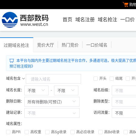
购
首页
域名注册
域名抢注
一口价
竞价大厅
热门竞价
一口价域名
过期域名抢注
本平台与国内外主要过期域名抢注平台合作，多通道可选，极大提高了优质.com/
预订抢注规则》
域名包含
开头
结尾
开
域名长度：
域名后缀：
-
删除日期：
删除类型：
建站记录：
访问流量：
域名属性：
高PR
高权重
高Sg收录
高必应收录
高Bd收录
高B