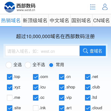
热销域名
新顶级域名
中文域名
国别域名
CN域名
超过10,000,000域名在西部数码注册
查域名
全选
全不选
常用
.top
.com
.cn
.net
.xyz
.icu
.shop
.club
.me
.cc
.vip
.ltd
.site
.ink
.art
.cloud