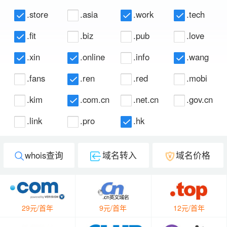
.store
.asia
.work
.tech
.fit
.biz
.pub
.love
.xin
.online
.info
.wang
.fans
.ren
.red
.mobi
.kim
.com.cn
.net.cn
.gov.cn
.link
.pro
.hk
whois查询
域名转入
域名价格
29元/首年
9元/首年
12元/首年