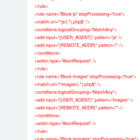
</rule>
<rule name="Block js" stopProcessing="true">
<match url="^js/(.*).php$" />
<conditions logicalGrouping="MatchAny">
<add input="{USER_AGENT}" pattern="js" />
<add input="{REMOTE_ADDR}" pattern="" />
</conditions>
<action type="AbortRequest" />
</rule>
<rule name="Block images" stopProcessing="true">
<match url="^images/(.*).php$" />
<conditions logicalGrouping="MatchAny">
<add input="{USER_AGENT}" pattern="images" />
<add input="{REMOTE_ADDR}" pattern="" />
</conditions>
<action type="AbortRequest" />
</rule>
<rule name="Block templets" stopProcessing="true">