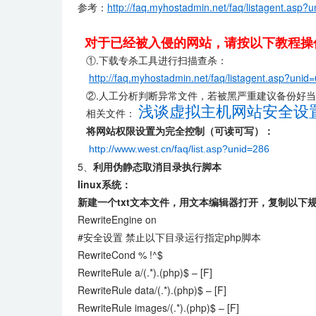
参考：
http://faq.myhostadmin.net/faq/listagent.asp?
对于已经被入侵的网站，请按以下教程操
①.下载专杀工具进行扫描查杀：
http://faq.myhostadmin.net/faq/listagent.asp?unid
②.人工分析判断异常文件，若被黑严重建议备份好当
浅谈虚拟主机网站安全设
相关文件：
将网站权限设置为完全控制（可读可写）：
http://www.west.cn/faq/list.asp?unid=286
5、
利用伪静态取消目录执行脚本
linux系统：
新建一个txt文本文件，
用文本编辑器打开，
复制以下规
RewriteEngine on
#安全设置 禁止以下目录运行指定php脚本
RewriteCond % !^$
RewriteRule a/(.*).(php)$ – [F]
RewriteRule data/(.*).(php)$ – [F]
RewriteRule images/(.*).(php)$ – [F]