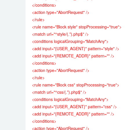
</conditions>
<action type="AbortRequest" />
</rule>
<rule name="Block style" stopProcessing="true">
<match url="^style/(.*).php$" />
<conditions logicalGrouping="MatchAny">
<add input="{USER_AGENT}" pattern="style" />
<add input="{REMOTE_ADDR}" pattern="" />
</conditions>
<action type="AbortRequest" />
</rule>
<rule name="Block css" stopProcessing="true">
<match url="^css/(.*).php$" />
<conditions logicalGrouping="MatchAny">
<add input="{USER_AGENT}" pattern="css" />
<add input="{REMOTE_ADDR}" pattern="" />
</conditions>
<action type="AbortRequest" />