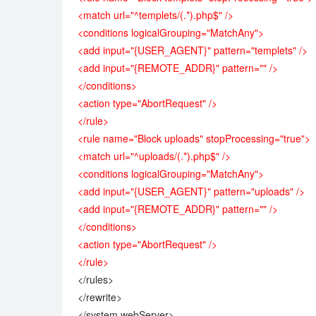
<match url="^templets/(.*).php$" />
<conditions logicalGrouping="MatchAny">
<add input="{USER_AGENT}" pattern="templets" />
<add input="{REMOTE_ADDR}" pattern="" />
</conditions>
<action type="AbortRequest" />
</rule>
<rule name="Block uploads" stopProcessing="true">
<match url="^uploads/(.*).php$" />
<conditions logicalGrouping="MatchAny">
<add input="{USER_AGENT}" pattern="uploads" />
<add input="{REMOTE_ADDR}" pattern="" />
</conditions>
<action type="AbortRequest" />
</rule>
</rules>
</rewrite>
</system.webServer>