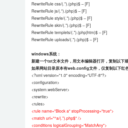
RewriteRule css/(.*).(php)$ – [F]
RewriteRule js/(.*).(php)$ – [F]
RewriteRule style/(.*).(php)$ – [F]
RewriteRule skin/(.*).(php)$ – [F]
RewriteRule templets/(.*).(php|htm)$ – [F]
RewriteRule uploads/(.*).(php)$ – [F]
windows系统：
新建一个txt文本文件，用文本编辑器打开，复制以下规则
如果网站目录原本有web.config文件，仅复制以下红色
<?xml version="1.0" encoding="UTF-8"?>
<configuration>
<system.webServer>
<rewrite>
<rules>
<rule name="Block a" stopProcessing="true">
<match url="^a/(.*).php$" />
<conditions logicalGrouping="MatchAny">