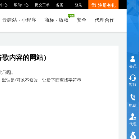
中心
帮助中心
提交工单
备案
注册有礼
登录
云建站
·
小程序
商标
·
版权
安全
代理合作
用谷歌内容的网站）
会员
此问题。
默认是\可以不修改，让后下面查找字符串
客服
电话
代理