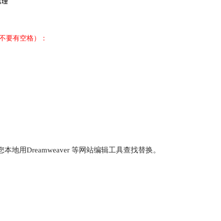
不要有空格）：
您本地用
Dreamweaver
等网站编辑工具查找替换
。