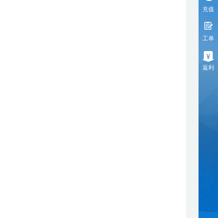
充值
工单
返利