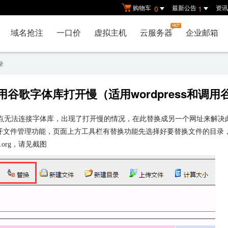
购物车
最新公告
资讯
0
1
域名抢注
一口价
虚拟主机
云服务器
企业邮箱
录
谷歌字体库打开慢（适用wordpress和调
内站点无法连接字体库，出现了打开慢的情况，在此替换成另一个网址来解决
开文件管理功能，页面上方工具栏有替换功能先选择好要替换文件的目录，
ekzu.org，请见截图