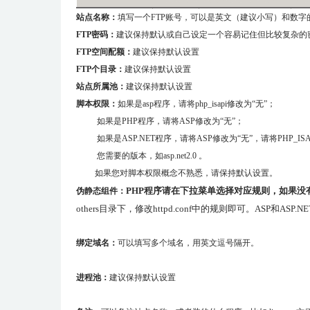
站点名称：
填写一个
FTP
账号，可以是英文（建议小写）和数字
FTP
密码：
建议保持默认或自己设定一个容易记住但比较复杂的
FTP空间配额：
建议保持默认设置
FTP个目录：
建议保持默认设置
站点所属池：
建议保持默认设置
脚本权限：
如果是
asp
程序，请将
php_isapi
修改为“无”；
如果是
PHP
程序，请将
ASP
修改为“无”；
如果是
ASP.NET
程序，请将
ASP
修改为“无”，请将
PHP_ISA
您需要的版本，
如
asp.net2.0
。
如果您对脚本权限概念不熟悉，请保持默认设置。
PHP
程序请在下拉菜单选择对应规则，如果没
伪静态组件：
others
目录下，修改httpd.conf中的规则即可。ASP和AS
绑定域名：
可以填写多个域名，用英文逗号隔开。
进程池：
建议保持默认设置