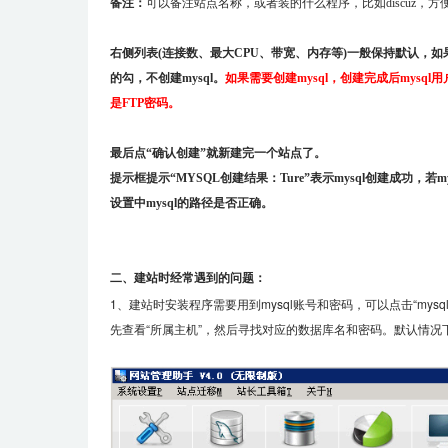
备注：
可以备注站点名称，或者装的什么程序，比如
discuz
，方
右侧列表(连接数、最大CPU、带宽、内存等)一般保持默认，如
的勾，不创建
mysql
。
如果需要创建
mysql
，创建完成后
mysql
用
是
FTP
密码。
最后点“确认创建”就新建完一个站点了。
提示框提示“
MYSQL
创建结果：
Ture
”表示
mysql
创建成功，若
m
设置中mysql的路径是否正确。
二、建站时经常遇到的问题：
1、建站时安装程序需要用到
mysql
账号和密码，可以点击
“mysq
先查看“所属主机”，然后寻找对应的数据库名和密码。默认情