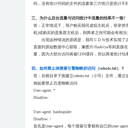
码，没有统计代码的文件的流量第三方统计是统计不
三、为什么后台流量与访问统计中流量的结果不一致
?
答：
正常情况下，用户购买我司虚拟主机后，登录管
机)或购买的是集群主机后，则两者之间可能会有相当
出现这种情况的原因是，我司ＣＤＮ技术实现了访
直接到原始数据中心获取，像图片
/flash/css
等则直接在
量，因为大部分访问将被
CDN
缓存，所以两者统计结
四、如何禁止掉搜索引擎蜘蛛的访问（
）？
robots.txt
答：在根目录下面建立
（小写）文件，通过
robots.txt
例如要禁止百度蜘蛛访问
User-agent: *
Disallow:
User-agent: baiduspider
Disallow: /
首先是
，每个搜索引擎都有自己的
User-agent
User-agen