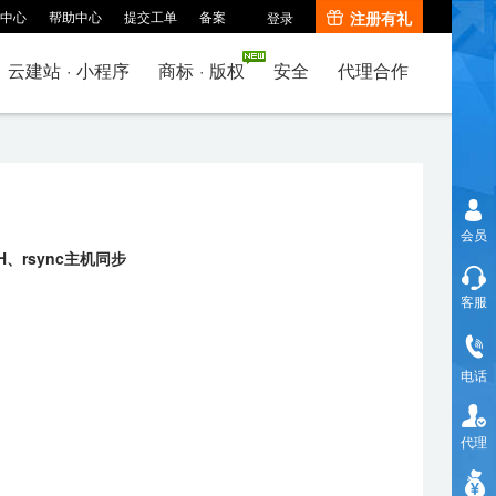
中心
帮助中心
提交工单
备案
注册有礼
登录
云建站
·
小程序
商标
·
版权
安全
代理合作
会员
、rsync主机同步
客服
电话
代理