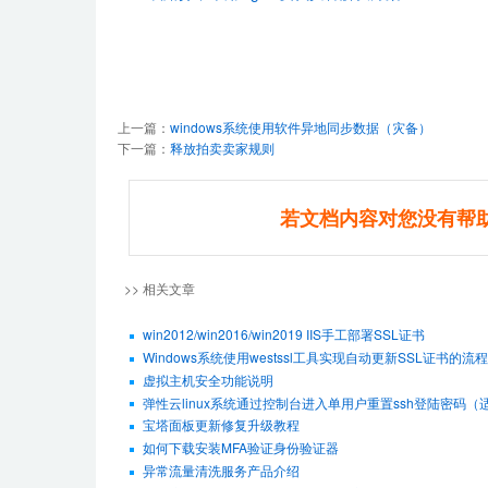
上一篇：
windows系统使用软件异地同步数据（灾备）
下一篇：
释放拍卖卖家规则
若文档内容对您没有帮
>> 相关文章
win2012/win2016/win2019 IIS手工部署SSL证书
Windows系统使用westssl工具实现自动更新SSL证书的流程
虚拟主机安全功能说明
弹性云linux系统通过控制台进入单用户重置ssh登陆密码（适用De
宝塔面板更新修复升级教程
如何下载安装MFA验证身份验证器
异常流量清洗服务产品介绍