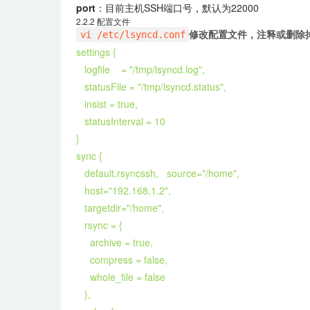
port
：目前主机SSH端口号，默认为22000
2.2.2 配置文件
修改配置文件，注释或删除
vi /etc/lsyncd.conf
settings {
logfile = "/tmp/lsyncd.log",
statusFile = "/tmp/lsyncd.status",
insist = true,
statusInterval = 10
}
sync {
default.rsyncssh, source="/home",
host="192.168.1.2",
targetdir="/home",
rsync = {
archive = true,
compress = false,
whole_file = false
},