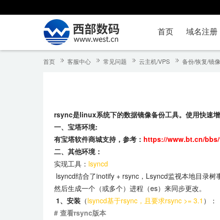
首页
域名注册
首页
客服中心
常见问题
云主机/VPS
备份/恢复/镜
rsync是linux系统下的数据镜像备份工具。使用快速
一、宝塔环境:
有宝塔软件商城支持，
参考：
https://www.bt.cn/bbs/
二、其他环境：
实现工具：
lsyncd
lsyncd结合了inotify + rsync，Lsyncd监视本
然后生成一个（或多个）进程（es）来同步更改。
1、安装
（
lsyncd基于rsync，且要求rsync >= 3.1
）：
# 查看rsync版本