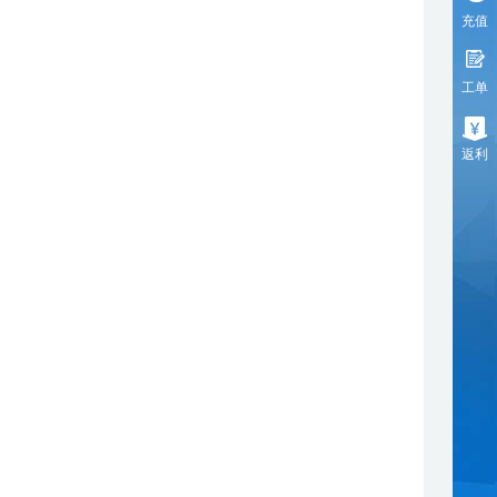
充值
工单
返利