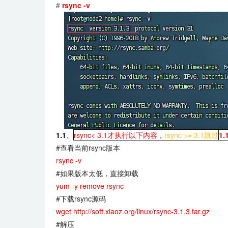
#
rsync -v
1.1
、
rsync<
3.1才执行以下内容，
rsync >= 3.1跳过
1.
#查看当前rsync版本
rsync -v
#如果版本太低，直接卸载
yum -y remove rsync
#下载rsync源码
wget http://soft.xiaoz.org/linux/rsync-3.1.3.tar.gz
#解压