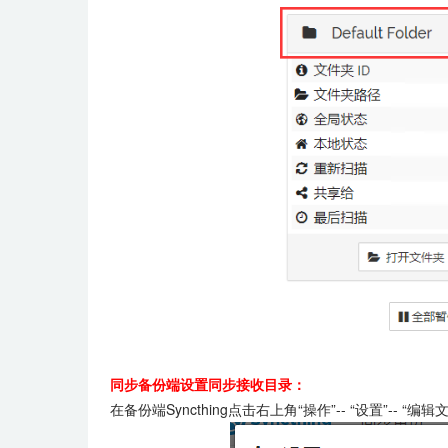
同步备份端设置同步接收目录：
在备份端Syncthing点击右上角“操作”-- “设置”-