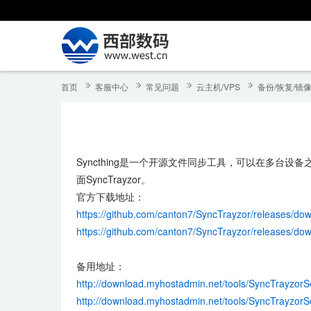
首页
客服中心
常见问题
云主机/VPS
备份/恢复/镜
Syncthing是一个开源文件同步工具，可以在多台
面SyncTrayzor。
官方下载地址：
https://github.com/canton7/SyncTrayzor/releases/do
https://github.com/canton7/SyncTrayzor/releases/do
备用地址：
http://download.myhostadmin.net/tools/SyncTrayzorS
http://download.myhostadmin.net/tools/SyncTrayzorS