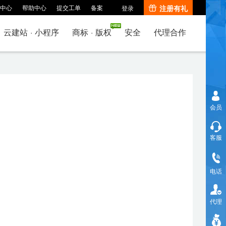
中心
帮助中心
提交工单
备案
注册有礼
登录
云建站
·
小程序
商标
·
版权
安全
代理合作
会员
客服
电话
代理