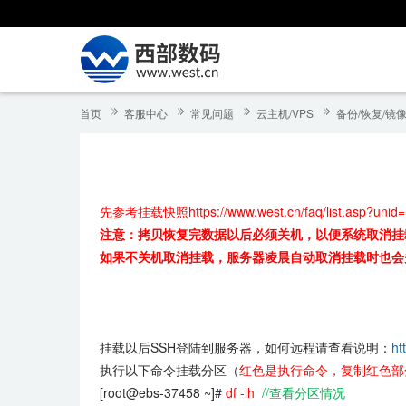
首页
客服中心
常见问题
云主机/VPS
备份/恢复/镜
先参考挂载快照
https://www.west.cn/faq/list.asp?unid
注意：拷贝恢复完数据以后必须关机，以便系统取消挂
如果不关机取消挂载，服务器凌晨自动取消挂载时也会
挂载以后SSH登陆到服务器，如何远程请查看说明：
ht
执行以下命令挂载分区（
红色是执行命令，复制红色部
[root@ebs-37458 ~]#
df -lh
//查看分区情况