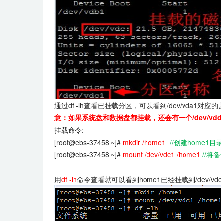
通过df -lh查看已挂载分区，可以看到/dev/vda1对应
意：如果系统盘和数据盘都挂载，还会有一个/dev/vdd
挂载命令:
[root@ebs-37458 ~]#
mkdir /home1
//创建home
[root@ebs-37458 ~]#
mount /dev/vdc1 /home1
//将
用
df -lh
命令查看就可以看到home1已经挂载到/dev/v