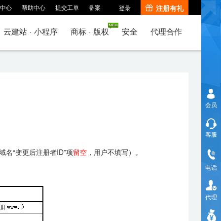
中心
帮助中心
提交工单
备案
注册有礼
登录
云建站
·
小程序
商标
·
版权
安全
代理合作
会员
客服
名“变更后注册者ID”项
留空
，用户不填写）。
电话
代理