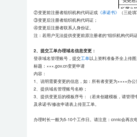
②变更前注册者组织机构代码证或
《承诺书》
（三处填
③变更后注册者组织机构代码证；
④变更后注册者联系人身份证。
注：若用户无法提供变更前原注册者的“组织机构代码证
2、提交工单办理域名信息变更：
登录域名管理账号，提交
工单
以上资料准备齐全上传图片
标题：×××.gov.cn变更申请
内容：
1、说明需要变更的信息，如：所有者变更为××××办公
2、提供域名管理账号名称；
3、提供变更后的模板序号：（若未创建模板，请管理中心
及承诺书/修改申请表上传至工单。
办理时长一般为5-10个工作日。请注意：cnnic会再