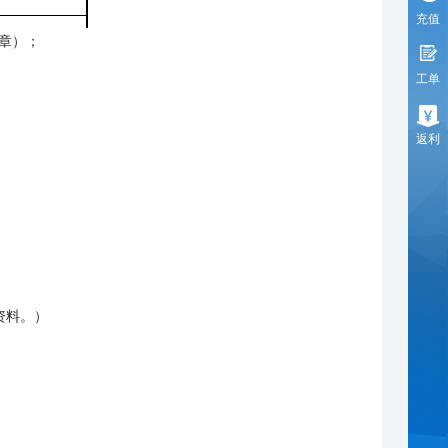
充值
章）；
工单
返利
资料。）