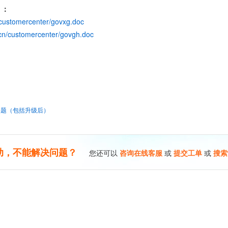
）：
/customercenter/govxg.doc
.cn/customercenter/govgh.doc
能登陆问题（包括升级后）
助，不能解决问题？
您还可以
咨询在线客服
或
提交工单
或
搜索